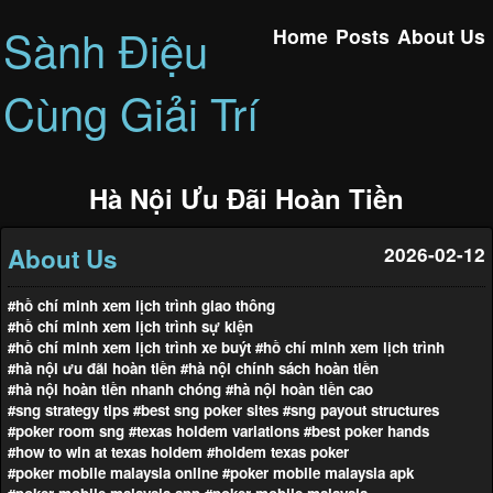
Sành Điệu
Home
Posts
About Us
Cùng Giải Trí
Hà Nội Ưu Đãi Hoàn Tiền
About Us
2026-02-12
#hồ chí minh xem lịch trình giao thông
#hồ chí minh xem lịch trình sự kiện
#hồ chí minh xem lịch trình xe buýt
#hồ chí minh xem lịch trình
#hà nội ưu đãi hoàn tiền
#hà nội chính sách hoàn tiền
#hà nội hoàn tiền nhanh chóng
#hà nội hoàn tiền cao
#sng strategy tips
#best sng poker sites
#sng payout structures
#poker room sng
#texas holdem variations
#best poker hands
#how to win at texas holdem
#holdem texas poker
#poker mobile malaysia online
#poker mobile malaysia apk