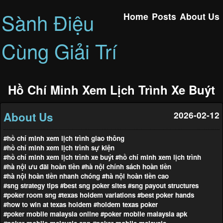
Sành Điệu
Home
Posts
About Us
Cùng Giải Trí
Hồ Chí Minh Xem Lịch Trình Xe Buýt
About Us
2026-02-12
#hồ chí minh xem lịch trình giao thông
#hồ chí minh xem lịch trình sự kiện
#hồ chí minh xem lịch trình xe buýt
#hồ chí minh xem lịch trình
#hà nội ưu đãi hoàn tiền
#hà nội chính sách hoàn tiền
#hà nội hoàn tiền nhanh chóng
#hà nội hoàn tiền cao
#sng strategy tips
#best sng poker sites
#sng payout structures
#poker room sng
#texas holdem variations
#best poker hands
#how to win at texas holdem
#holdem texas poker
#poker mobile malaysia online
#poker mobile malaysia apk